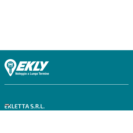
EKLETTA S.R.L.
Tel 06/517622777
Mobile 347/0817910
Pec: eklettasrl@legalmail.it