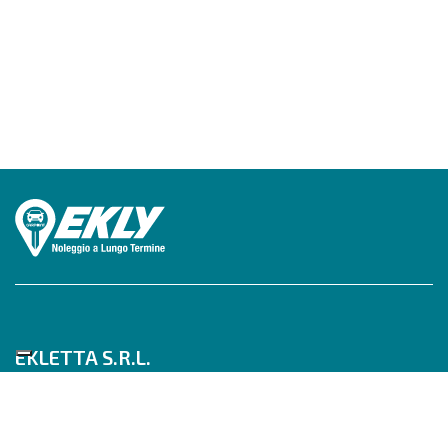
EKLETTA S.R.L.
Tel 06/517622777
Mobile 347/0817910
Pec: eklettasrl@legalmail.it