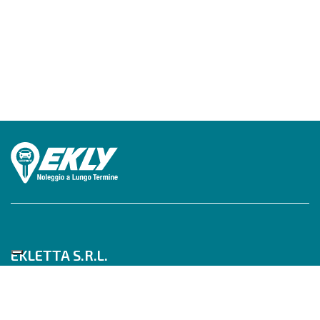
EKLETTA S.R.L.
Tel 06/517622777
Mobile 347/0817910
Pec: eklettasrl@legalmail.it