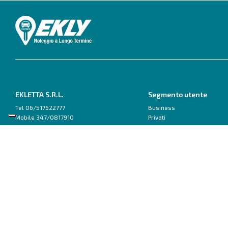
EKLETTA S.R.L.
Segmento utente
Tel 06/517622777
Business
Mobile 347/0817910
Privati
Pec: eklettasrl@legalmail.it
Inizia con un Consulente
Scrivici su WhatsApp
Ford
Fiat
Capri
500
Explorer
600
Focus
Doblo van