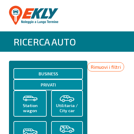
RICERCA AUTO
Rimuovi i filtri
BUSINESS
PRIVATI
Station
Utilitaria /
wagon
City car