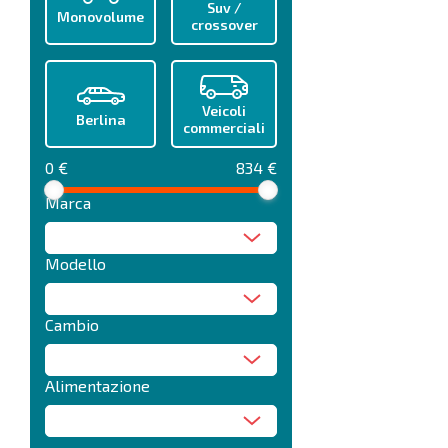
Suv /
Monovolume
crossover
Veicoli
Berlina
commerciali
0 €
834 €
Marca
Modello
Cambio
Alimentazione