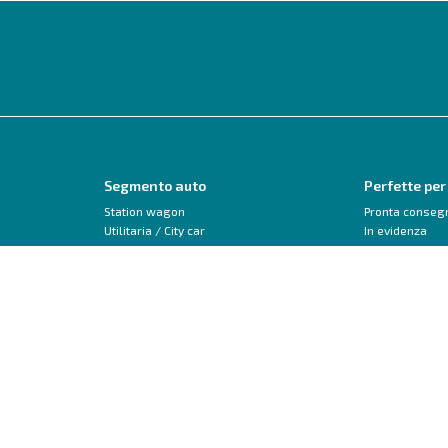
Segmento auto
Perfette per
Station wagon
Pronta conseg
Utilitaria / City car
In evidenza
Monovolume
Neopatentati
SUV / Crossover
Trasformabile 
Berlina
Veicoli commerciali
Peugeot
Audi
208
A1
2008
A3
3008
Q2