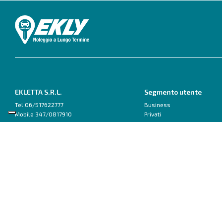
EKLETTA S.R.L.
Segmento utente
Tel 06/517622777
Business
Mobile 347/0817910
Privati
Pec: eklettasrl@legalmail.it
Inizia con un Consulente
Scrivici su WhatsApp
Ford
Fiat
Capri
500
Explorer
600
Focus
Doblo van