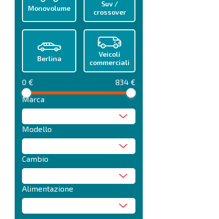
Suv /
Monovolume
crossover
Veicoli
Berlina
commerciali
0 €
834 €
Marca
Modello
Cambio
Alimentazione