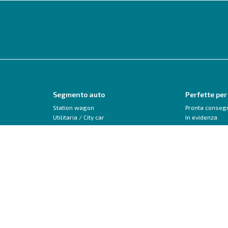
Segmento auto
Perfette per
Station wagon
Pronta conseg
Utilitaria / City car
In evidenza
Monovolume
Neopatentati
SUV / Crossover
Trasformabile 
Berlina
Veicoli commerciali
Peugeot
Audi
208
A1
2008
A3
3008
Q2