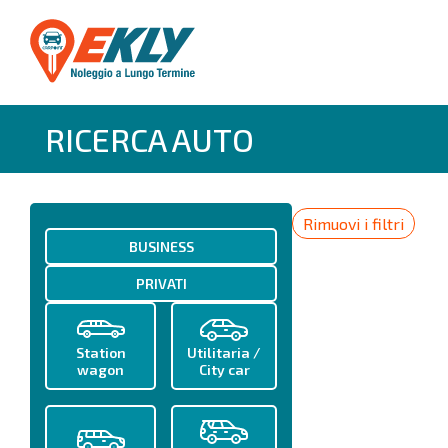
RICERCA AUTO
Rimuovi i filtri
BUSINESS
PRIVATI
Station
Utilitaria /
wagon
City car