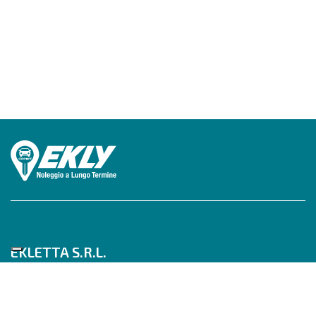
EKLETTA S.R.L.
Tel 06/517622777
Mobile 347/0817910
Pec: eklettasrl@legalmail.it