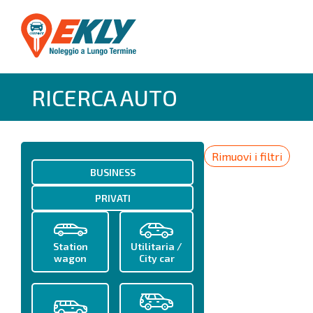
RICERCA AUTO
Rimuovi i filtri
BUSINESS
PRIVATI
Station
Utilitaria /
wagon
City car