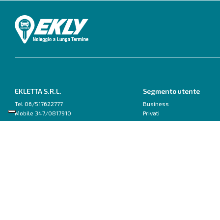
EKLETTA S.R.L.
Segmento utente
Tel 06/517622777
Business
Mobile 347/0817910
Privati
Pec: eklettasrl@legalmail.it
Inizia con un Consulente
Scrivici su WhatsApp
Ford
Fiat
Capri
500
Explorer
600
Focus
Doblo van