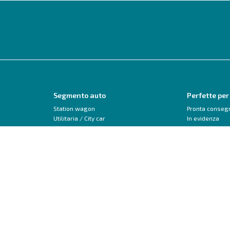
Segmento auto
Perfette per
Station wagon
Pronta conseg
Utilitaria / City car
In evidenza
Monovolume
Neopatentati
SUV / Crossover
Trasformabile 
Berlina
Veicoli commerciali
Peugeot
Audi
208
A1
2008
A3
3008
Q2