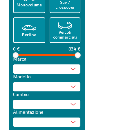
Suv /
Monovolume
crossover
Veicoli
Berlina
commerciali
0 €
834 €
Marca
Modello
Cambio
Alimentazione