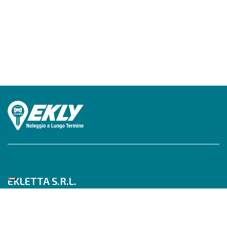
EKLETTA S.R.L.
Tel 06/517622777
Mobile 347/0817910
Pec: eklettasrl@legalmail.it