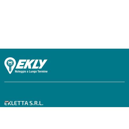
EKLETTA S.R.L.
Tel 06/517622777
Mobile 347/0817910
Pec: eklettasrl@legalmail.it