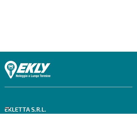
EKLETTA S.R.L.
Tel 06/517622777
Mobile 347/0817910
Pec: eklettasrl@legalmail.it