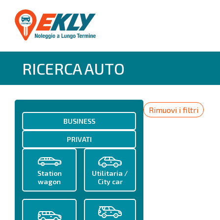
RICERCA AUTO
Rimuovi i filtri
BUSINESS
PRIVATI
Station
Utilitaria /
wagon
City car