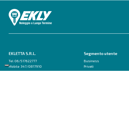
EKLETTA S.R.L.
Segmento utente
Tel 06/517622777
Business
Mobile 347/0817910
Privati
Pec: eklettasrl@legalmail.it
Inizia con un Consulente
Scrivici su WhatsApp
Ford
Fiat
Capri
500
Explorer
600
Focus
Doblo van