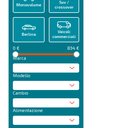
Suv /
Monovolume
crossover
Veicoli
Berlina
commerciali
0 €
834 €
Marca
Modello
Cambio
Alimentazione