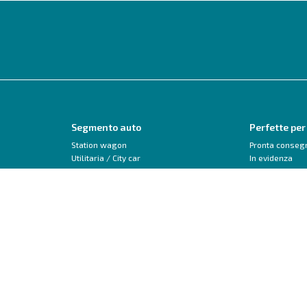
Segmento auto
Perfette per
Station wagon
Pronta conseg
Utilitaria / City car
In evidenza
Monovolume
Neopatentati
SUV / Crossover
Trasformabile 
Berlina
Veicoli commerciali
Peugeot
Audi
208
A1
2008
A3
3008
Q2