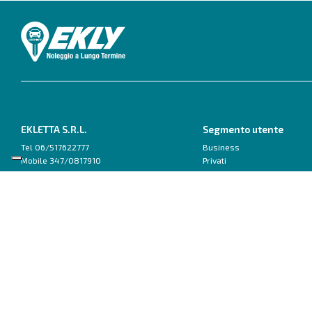
EKLETTA S.R.L.
Segmento utente
Tel 06/517622777
Business
Mobile 347/0817910
Privati
Pec: eklettasrl@legalmail.it
Inizia con un Consulente
Scrivici su WhatsApp
Ford
Fiat
Capri
500
Explorer
600
Focus
Doblo van