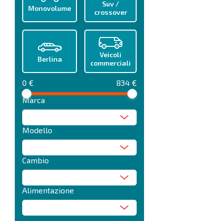
Suv /
Monovolume
crossover
Veicoli
Berlina
commerciali
0 €
834 €
Marca
Modello
Cambio
Alimentazione