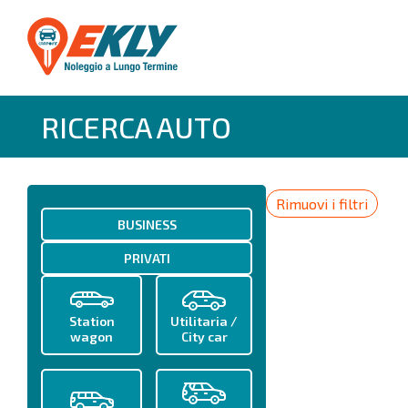
RICERCA AUTO
Rimuovi i filtri
BUSINESS
PRIVATI
Station
Utilitaria /
wagon
City car