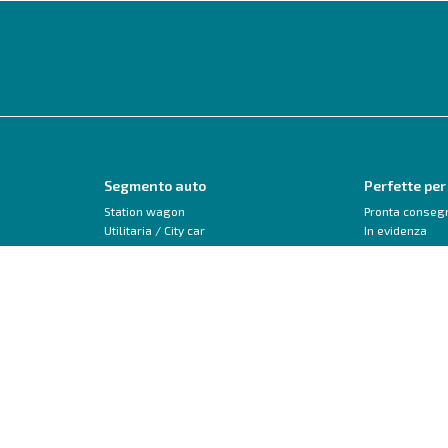
Segmento auto
Perfette per
Station wagon
Pronta conseg
Utilitaria / City car
In evidenza
Monovolume
Neopatentati
SUV / Crossover
Trasformabile 
Berlina
Veicoli commerciali
Peugeot
Audi
208
A1
2008
A3
3008
Q2