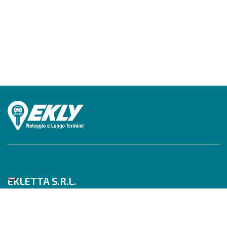
EKLETTA S.R.L.
Tel 06/517622777
Mobile 347/0817910
Pec: eklettasrl@legalmail.it