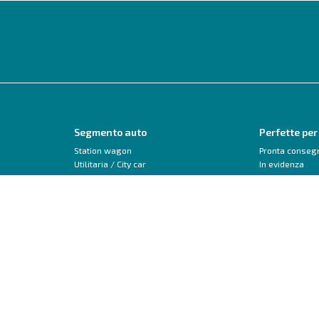
Segmento auto
Perfette per
Station wagon
Pronta conseg
Utilitaria / City car
In evidenza
Monovolume
Neopatentati
SUV / Crossover
Trasformabile 
Berlina
Veicoli commerciali
Peugeot
Audi
208
A1
2008
A3
3008
Q2