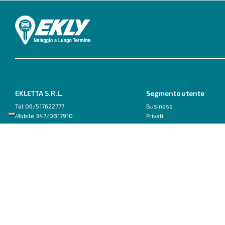
EKLETTA S.R.L.
Segmento utente
Tel 06/517622777
Business
Mobile 347/0817910
Privati
Pec: eklettasrl@legalmail.it
Inizia con un Consulente
Scrivici su WhatsApp
Ford
Fiat
Capri
500
Explorer
600
Focus
Doblo van