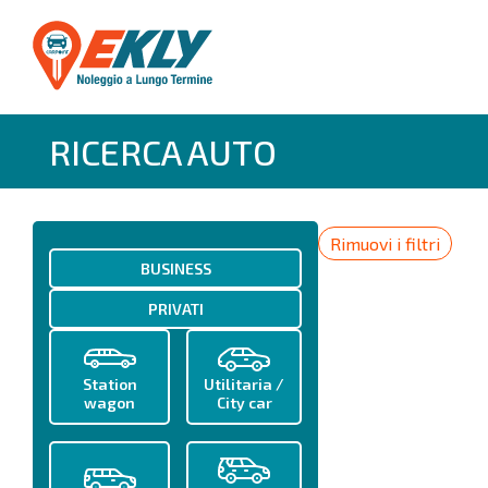
RICERCA AUTO
Rimuovi i filtri
BUSINESS
PRIVATI
Station
Utilitaria /
wagon
City car