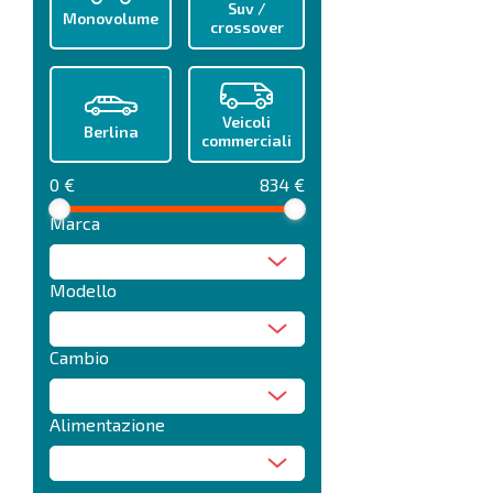
Suv /
Monovolume
crossover
Veicoli
Berlina
commerciali
0 €
834 €
Marca
Modello
Cambio
Alimentazione