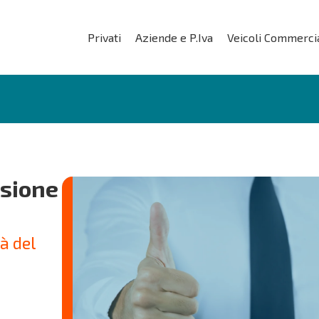
Privati
Aziende e P.Iva
Veicoli Commercia
isione
à del