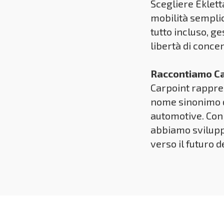
Scegliere Eklett
mobilità sempli
tutto incluso, g
libertà di conce
Raccontiamo Car
Carpoint rappre
nome sinonimo d
automotive. Con 
abbiamo svilupp
verso il futuro d