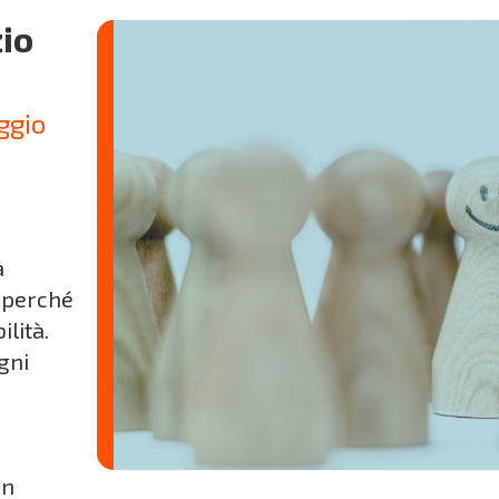
zio
aggio
a
e perché
lità.
gni
un