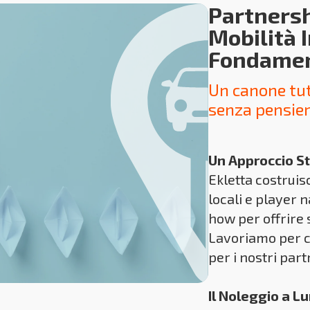
Partnersh
Mobilità 
Fondame
Un canone tut
senza pensier
Un Approccio St
Ekletta costruis
locali e player
how per offrire 
Lavoriamo per cr
per i nostri part
Il Noleggio a L