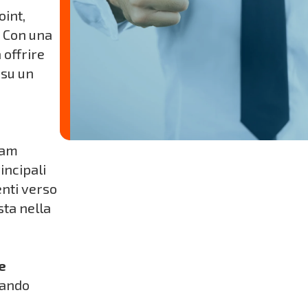
oint,
. Con una
 offrire
 su un
eam
incipali
enti verso
sta nella
e
nando