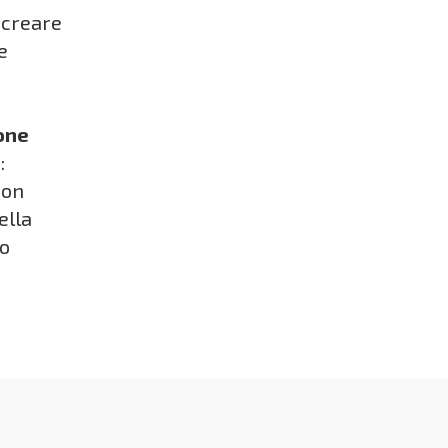
 creare
e
ione
:
con
ella
ro