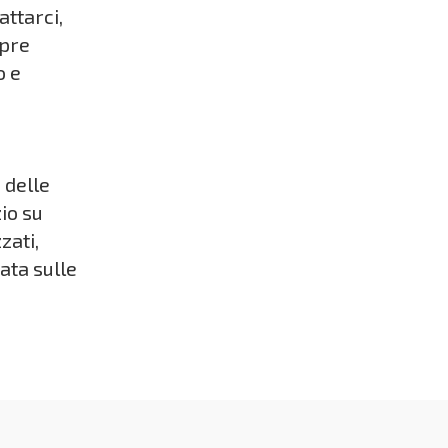
attarci,
mpre
o e
 delle
zio su
zati,
ata sulle