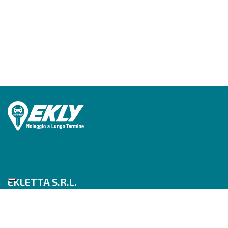
EKLETTA S.R.L.
Tel 06/517622777
Mobile 347/0817910
Pec: eklettasrl@legalmail.it