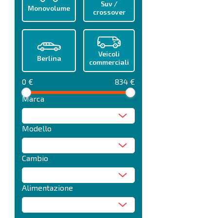
Suv /
Monovolume
crossover
Veicoli
Berlina
commerciali
0 €
834 €
Marca
Modello
Cambio
Alimentazione