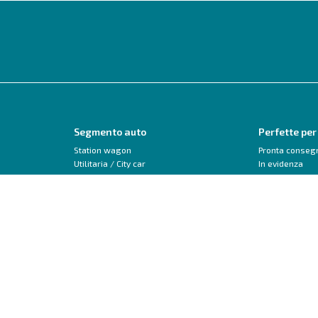
Segmento auto
Perfette per
Station wagon
Pronta conseg
Utilitaria / City car
In evidenza
Monovolume
Neopatentati
SUV / Crossover
Trasformabile 
Berlina
Veicoli commerciali
Peugeot
Audi
208
A1
2008
A3
3008
Q2