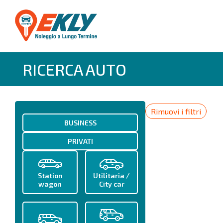
RICERCA AUTO
Rimuovi i filtri
BUSINESS
PRIVATI
Station
Utilitaria /
wagon
City car