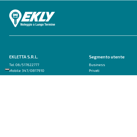
EKLETTA S.R.L.
Segmento utente
Tel 06/517622777
Business
Mobile 347/0817910
Privati
Pec: eklettasrl@legalmail.it
Inizia con un Consulente
Scrivici su WhatsApp
Ford
Fiat
Capri
500
Explorer
600
Focus
Doblo van