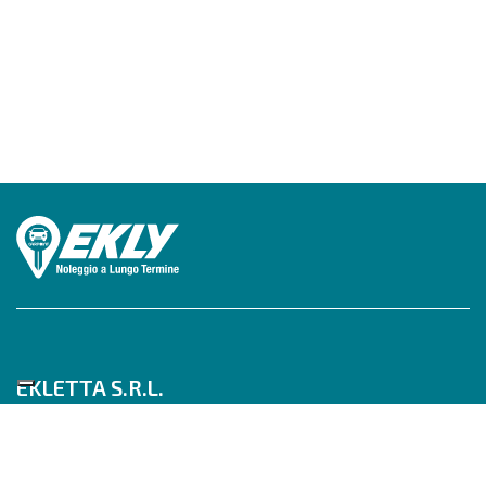
EKLETTA S.R.L.
Tel 06/517622777
Mobile 347/0817910
Pec: eklettasrl@legalmail.it