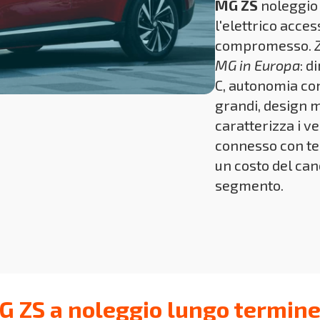
MG ZS
noleggio 
l'elettrico acce
compromesso.
MG in Europa
: 
C, autonomia com
grandi, design m
caratterizza i ve
connesso con te
un costo del can
segmento.
G ZS a noleggio lungo termin