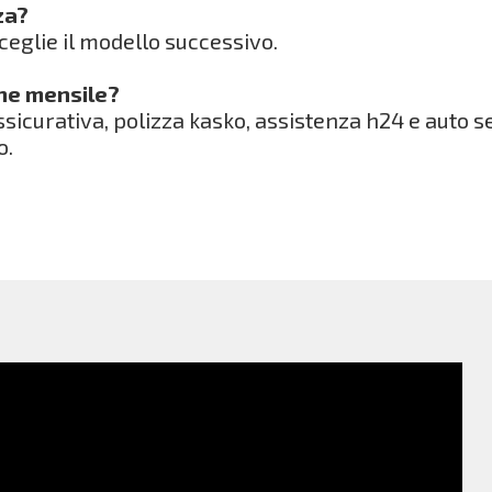
za?
 sceglie il modello successivo.
one mensile?
icurativa, polizza kasko, assistenza h24 e auto s
o.