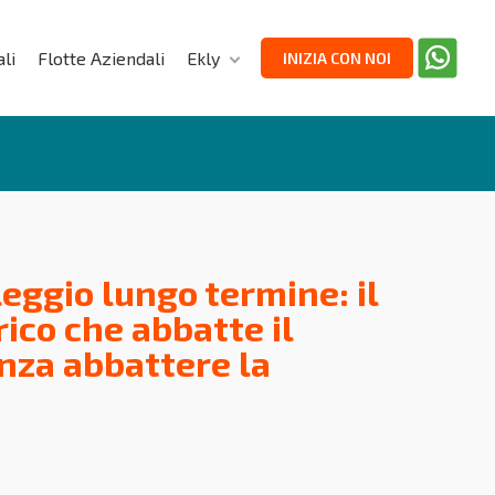
li
Flotte Aziendali
Ekly
INIZIA CON NOI
eggio lungo termine: il
rico che abbatte il
nza abbattere la