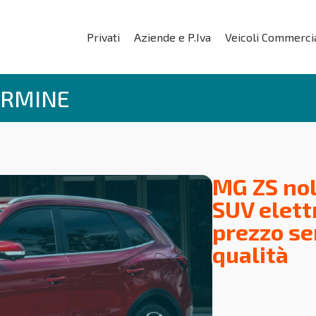
Privati
Aziende e P.Iva
Veicoli Commercia
ERMINE
MG ZS nol
SUV elett
prezzo se
qualità