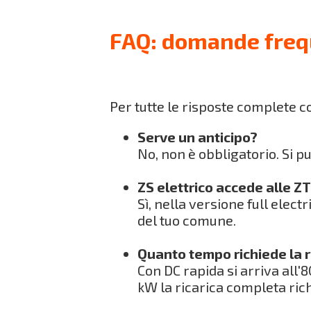
FAQ: domande freq
Per tutte le risposte complete c
Serve un anticipo?
No, non è obbligatorio. Si p
ZS elettrico accede alle Z
Sì, nella versione full electr
del tuo comune.
Quanto tempo richiede la r
Con DC rapida si arriva all'
kW la ricarica completa rich