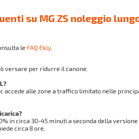
uenti su MG ZS noleggio lung
onsulta le
FAQ Ekly
.
uò versare per ridurre il canone.
TL?
ic accede alle zone a traffico limitato nelle principa
icarica?
80% in circa 30-45 minuti a seconda della versione 
iede circa 8 ore.