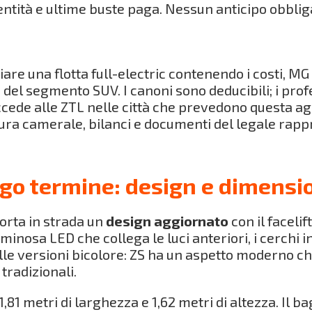
ntità e ultime buste paga. Nessun anticipo obblig
are una flotta full-electric contenendo i costi, M
e del segmento SUV. I canoni sono deducibili; i prof
cede alle ZTL nelle città che prevedono questa age
isura camerale, bilanci e documenti del legale rap
go termine: design e dimensi
orta in strada un
design aggiornato
con il faceli
luminosa LED che collega le luci anteriori, i cerchi
elle versioni bicolore: ZS ha un aspetto moderno ch
tradizionali.
81 metri di larghezza e 1,62 metri di altezza. Il bag