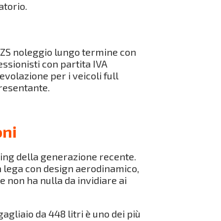
atorio.
G ZS noleggio lungo termine con
essionisti con partita IVA
volazione per i veicoli full
presentante.
oni
fting della generazione recente.
 in lega con design aerodinamico,
e non ha nulla da invidiare ai
agliaio da 448 litri è uno dei più