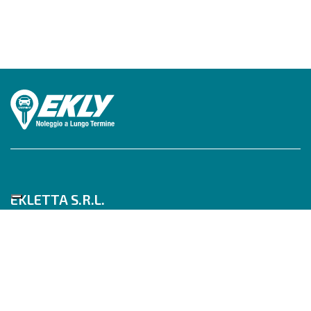
EKLETTA S.R.L.
Tel 06/517622777
Mobile 347/0817910
Pec: eklettasrl@legalmail.it
Inizia con un Consulente
Scrivici su WhatsApp