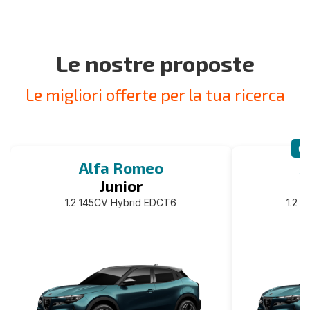
Le nostre proposte
Le migliori offerte per la tua ricerca
CA
Alfa Romeo
A
Junior
1.2 145CV Hybrid EDCT6
1.2 