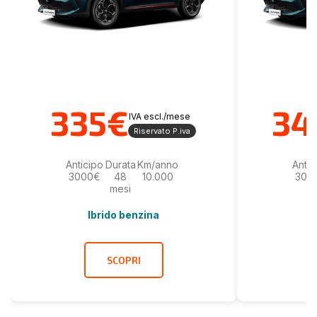
335€
34
IVA escl./mese
Riservato P.iva
Anticipo
Durata
Km/anno
Antic
3000€
48
10.000
300
mesi
Ibrido benzina
SCOPRI