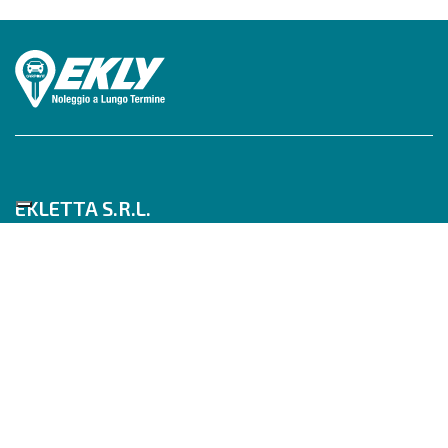
EKLETTA S.R.L.
Tel 06/517622777
Mobile 347/0817910
Pec: eklettasrl@legalmail.it
Inizia con un Consulente
Scrivici su WhatsApp
Seguici su