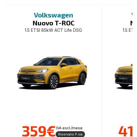
Volkswagen
V
Nuovo T-ROC
N
1.5 ETSI 85kW ACT Life DSG
1.5 ET
359€
41
IVA escl./mese
Riservato P.iva