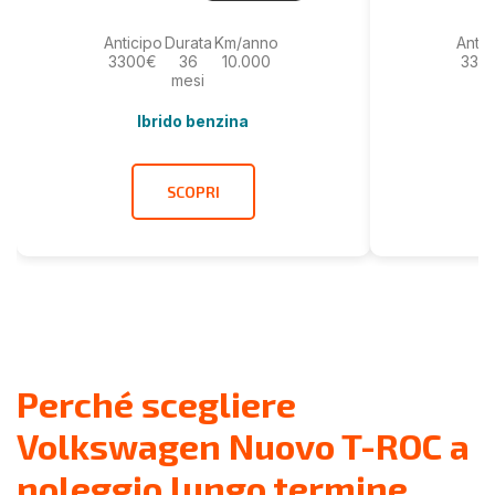
Anticipo
Durata
Km/anno
Antic
3300€
36
10.000
330
mesi
Ibrido benzina
SCOPRI
Perché scegliere
Volkswagen Nuovo T-ROC a
noleggio lungo termine