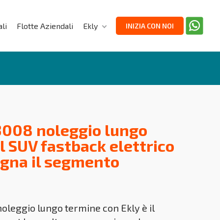
li
Flotte Aziendali
Ekly
INIZIA CON NOI
3008 noleggio lungo
il SUV fastback elettrico
egna il segmento
oleggio lungo termine con Ekly è il