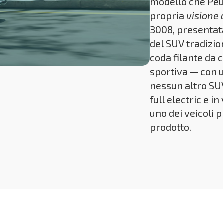
modello che Peu
propria
visione 
3008, presentat
del SUV tradizi
coda filante da 
sportiva — con u
nessun altro SUV
full electric e i
uno dei veicoli 
prodotto.