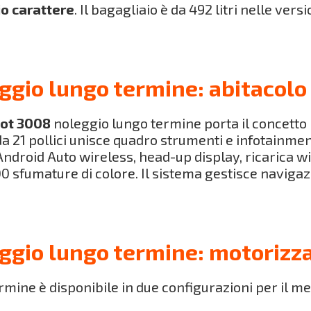
io carattere
. Il bagagliaio è da 492 litri nelle versio
gio lungo termine: abitacolo 
eot 3008
noleggio lungo termine porta il concetto i
 21 pollici unisce quadro strumenti e infotainmen
Android Auto wireless, head-up display, ricarica 
0 sfumature di colore. Il sistema gestisce naviga
gio lungo termine: motorizza
ine è disponibile in due configurazioni per il mer