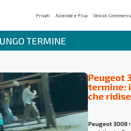
Privati
Aziende e P.Iva
Veicoli Commercia
LUNGO TERMINE
Peugeot 
termine: 
che ridis
Peugeot 3008
n