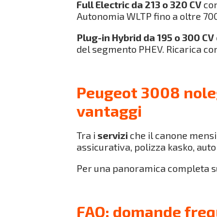
Full Electric da 213 o 320 CV
con
Autonomia WLTP fino a oltre 700
Plug-in Hybrid da 195 o 300 CV
del segmento PHEV. Ricarica con 
Peugeot 3008 noleg
vantaggi
Tra i
servizi
che il canone mensi
assicurativa, polizza kasko, aut
Per una panoramica completa su
FAQ: domande freq