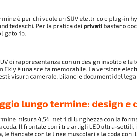
ine è per chi vuole un SUV elettrico o plug-in hyb
nd tedeschi. Per la pratica dei
privati
bastano doc
ligatorio.
UV di rappresentanza con un design insolito e la t
 Ekly è una scelta memorabile. La versione electri
esti: visura camerale, bilanci e documenti del leg
gio lungo termine: design e 
mine misura 4,54 metri di lunghezza con la forma 
a. Il frontale con i tre artigli LED ultra-sottili, i
, le fiancate con le linee muscolari e la coda con il