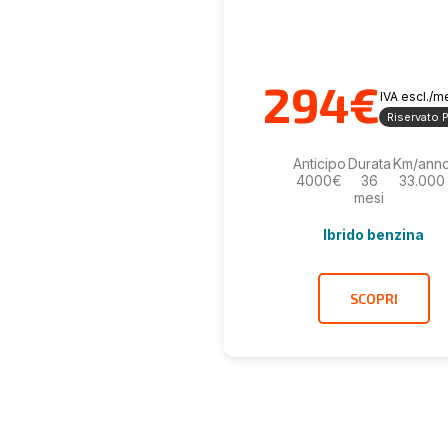
294€
IVA escl./
Riservato P
Anticipo
Durata
Km/ann
4000€
36
33.000
mesi
Ibrido benzina
SCOPRI