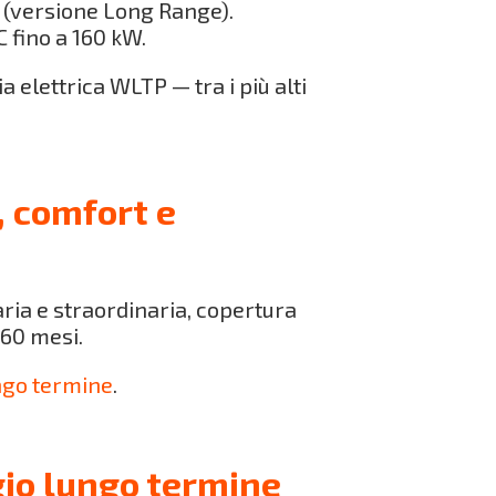
 (versione Long Range).
 fino a 160 kW.
 elettrica WLTP — tra i più alti
, comfort e
ria e straordinaria, copertura
 60 mesi.
ngo termine
.
io lungo termine