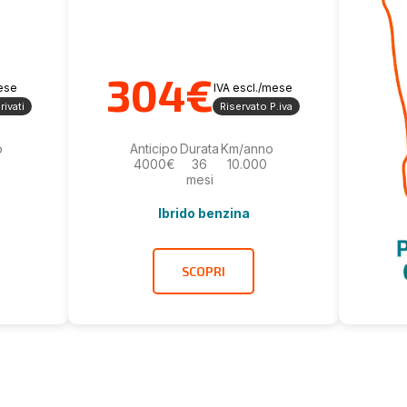
304€
mese
IVA escl./mese
rivati
Riservato P.iva
o
Anticipo
Durata
Km/anno
4000€
36
10.000
mesi
Ibrido benzina
SCOPRI