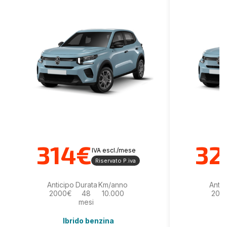
314€
32
IVA escl./mese
Riservato P.iva
Anticipo
Durata
Km/anno
Antic
2000€
48
10.000
200
mesi
Ibrido benzina