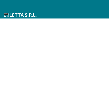
EKLETTA S.R.L.
Tel 06/517622777
Mobile 347/0817910
Pec: eklettasrl@legalmail.it
Inizia con un Consulente
Scrivici su WhatsApp
Seguici su
Segmento auto
Station wagon
Utilitaria / City car
Monovolume
SUV / Crossover
Berlina