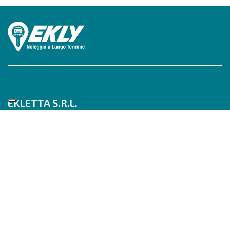
EKLETTA S.R.L.
Tel 06/517622777
Mobile 347/0817910
Pec: eklettasrl@legalmail.it
Inizia con un Consulente
Scrivici su WhatsApp
Seguici su