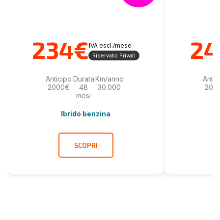
234€
24
IVA escl./mese
Riservato Privati
Anticipo
Durata
Km/anno
Antic
2000€
48
30.000
200
mesi
Ibrido benzina
SCOPRI