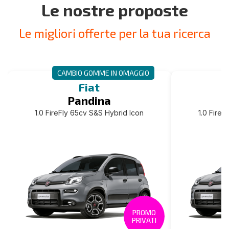
Le nostre proposte
Le migliori offerte per la tua ricerca
CAMBIO GOMME IN OMAGGIO
Fiat
Pandina
1.0 FireFly 65cv S&S Hybrid Icon
1.0 FireF
PROMO
PRIVATI