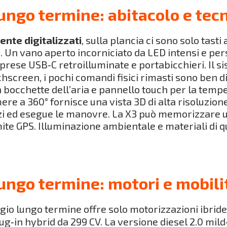
ngo termine: abitacolo e tec
ente digitalizzati
, sulla plancia ci sono solo tast
 Un vano aperto incorniciato da LED intensi e perso
 prese USB‑C retroilluminate e portabicchieri. Il 
hscreen, i pochi comandi fisici rimasti sono ben dis
n bocchette dell’aria e pannello touch per la tempe
amere a 360° fornisce una vista 3D di alta risoluzio
i ed esegue le manovre. La X3 può memorizzare 
te GPS. Illuminazione ambientale e materiali di q
ngo termine: motori e mobili
io lungo termine offre solo motorizzazioni ibride
lug‑in hybrid da 299 CV. La versione diesel 2.0 mil