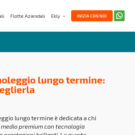
li
Flotte Aziendali
Ekly
INIZIA CON NOI
oleggio lungo termine:
eglierla
ggio lungo termine è dedicata a chi
 medio premium con tecnologia
e prestazioni brillanti
. La quarta