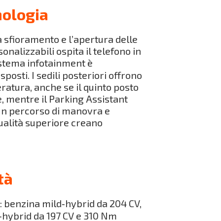
nologia
i a sfioramento e l’apertura delle
nalizzabili ospita il telefono in
sistema infotainment è
posti. I sedili posteriori offrono
ratura, anche se il quinto posto
ne, mentre il Parking Assistant
un percorso di manovra e
ualità superiore creano
tà
: benzina mild‑hybrid da 204 CV,
d‑hybrid da 197 CV e 310 Nm