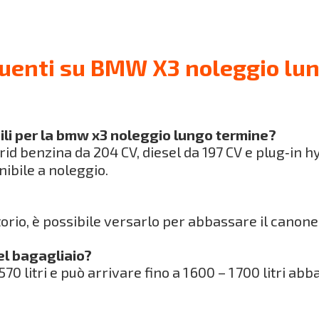
uenti su BMW X3 noleggio lu
ili per la bmw x3 noleggio lungo termine?
rid benzina da 204 CV, diesel da 197 CV e plug‑in 
nibile a noleggio.
?
torio, è possibile versarlo per abbassare il canon
el bagagliaio?
70 litri e può arrivare fino a 1 600 – 1 700 litri abba