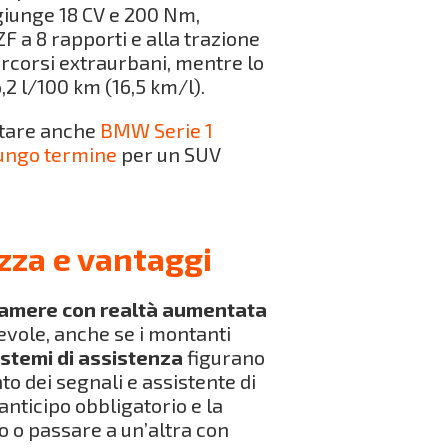
ggiunge 18 CV e 200 Nm,
F a 8 rapporti e alla trazione
ercorsi extraurbani, mentre lo
,2 l/100 km (16,5 km/l).
utare anche
BMW Serie 1
ungo termine
per un SUV
zza e vantaggi
camere con realtà aumentata
tevole, anche se i montanti
istemi di assistenza
figurano
o dei segnali e assistente di
 anticipo obbligatorio e la
to o passare a un’altra con