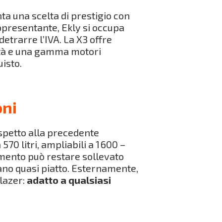
a una scelta di prestigio con
appresentante, Ekly si occupa
detrarre l’IVA. La X3 offre
vità e una gamma motori
isto.
oni
rispetto alla precedente
70 litri, ampliabili a 1 600 –
avimento può restare sollevato
iano quasi piatto. Esternamente,
lazer:
adatto a qualsiasi