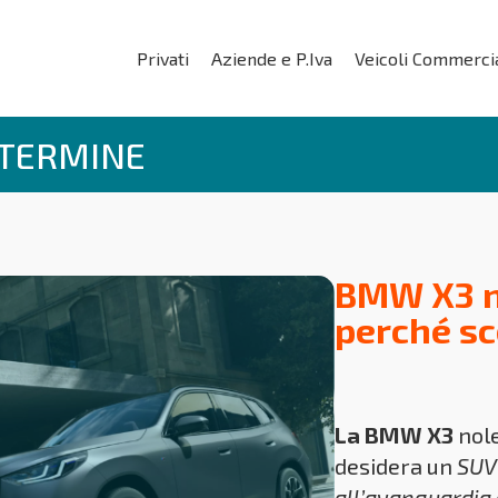
Privati
Aziende e P.Iva
Veicoli Commercia
 TERMINE
BMW X3 n
perché sc
La BMW X3
nole
desidera un
SUV
all’avanguardia 