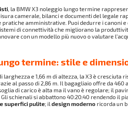
isti
, la BMW X3 noleggio lungo termine rappresent
i visura camerale, bilanci e documenti del legale r
le pratiche amministrative. Puoi dedurre i canoni e 
istemi di connettività che migliorano la produtti
innovare con un modello più nuovo o valutare l’acqu
ngo termine: stile e dimensi
i larghezza e 1,66 m di altezza, la X3 è cresciuta 
e al passo di 2,86 m. Il bagagliaio offre da 460 a 5
a soglia di carico è alta ma il vano è regolare; il p
Gli schienali si abbattono 40:20:40 rendendo il p
 superfici pulite
; il
design moderno
ricorda un b