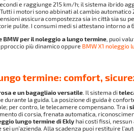
secondi e raggiunge 215 km/h; il sistema ibrido a
Tutti i motori sono abbinati al cambio automatico Z
pensioni assicura compostezza sia in città sia su p
orie pulite. I consumi medi si attestano intorno a 6
e BMW per il noleggio a lungo termine
, puoi val
approccio più dinamico oppure
BMW X1 noleggio l
ngo termine: comfort, sicure
rosa e un bagagliaio versatile
. Il sistema di
tele
 e durante la guida. La posizione di guida è confor
uale; per contro, le telecamere compensano. Tra i
s
mento di corsia, frenata automatica, riconosciment
ggio lungo termine di Ekly
hai costi fissi, nessun
e sei un’azienda. Alla scadenza puoi restituire l’au