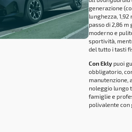
generazione (cod
lunghezza, 1,92 m
passo di 2,86 m 
moderno e pulito
sportività, mentr
del tutto i tasti fi
Con Ekly
puoi gu
obbligatorio, co
manutenzione, a
noleggio lungo 
famiglie e profe
polivalente con g