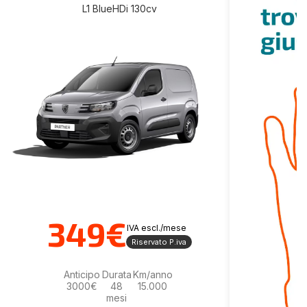
L1 BlueHDi 130cv
349€
IVA escl./mese
Riservato P.iva
Anticipo
Durata
Km/anno
3000€
48
15.000
mesi