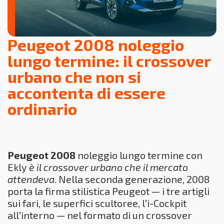
Peugeot 2008 noleggio
lungo termine: il crossover
urbano che non si
accontenta di essere
ordinario
Peugeot 2008
noleggio lungo termine con
Ekly
è il crossover urbano che il mercato
attendeva
. Nella seconda generazione, 2008
porta la firma stilistica Peugeot — i tre artigli
sui fari, le superfici scultoree, l'i-Cockpit
all'interno — nel formato di un crossover