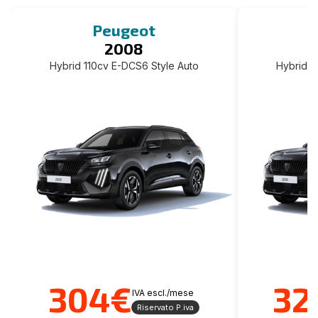
Peugeot
2008
Hybrid 110cv E-DCS6 Style Auto
Hybrid 1
304€
32
IVA escl./mese
Riservato P.iva