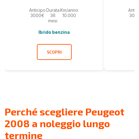
Anticipo
Durata
Km/anno
Antic
3000€
36
10.000
300
mesi
Ibrido benzina
SCOPRI
Perché scegliere Peugeot
2008 a noleggio lungo
termine