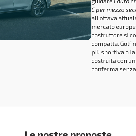
guidare
l'auto c
C per mezzo sec
all'ottava attual
mercato europeo 
costruttore si 
compatta. Golf n
più sportiva o l
costruita con u
conferma senza 
Le nostre proposte