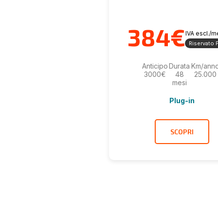
384€
IVA escl./
Riservato P
Anticipo
Durata
Km/ann
3000€
48
25.000
mesi
Plug-in
SCOPRI