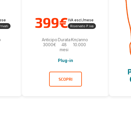
399€
mese
IVA escl./mese
rivati
Riservato P.iva
o
Anticipo
Durata
Km/anno
3000€
48
10.000
mesi
Plug-in
SCOPRI