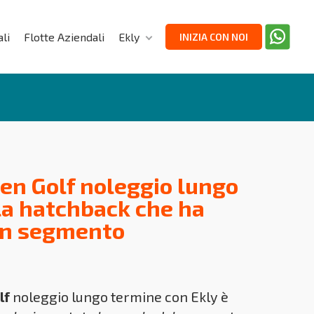
li
Flotte Aziendali
Ekly
INIZIA CON NOI
n Golf noleggio lungo
la hatchback che ha
un segmento
lf
noleggio lungo termine con Ekly è