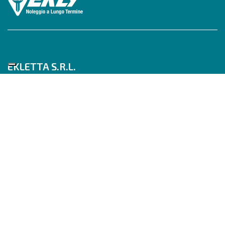
EKLETTA S.R.L.
Tel 06/517622777
Mobile 347/0817910
Pec: eklettasrl@legalmail.it
Inizia con un Consulente
Scrivici su WhatsApp
Seguici su
Segmento auto
Station wagon
Utilitaria / City car