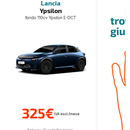
Lancia
Ypsilon
Ibrido 110cv Ypsilon E-DCT
325€
IVA escl./mese