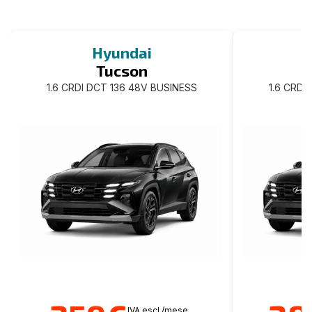
Hyundai
Tucson
1.6 CRDI DCT 136 48V BUSINESS
1.6 CRDI
IVA escl./mese