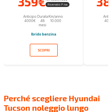
359€
38
Riservato P.iva
Anticipo
Durata
Km/anno
Antic
4000€
48
10.000
400
mesi
Ibrido benzina
SCOPRI
Perché scegliere Hyundai
Tucson noleggio lungo