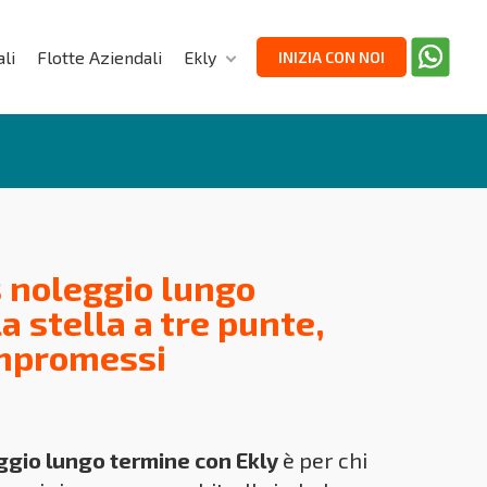
li
Flotte Aziendali
Ekly
INIZIA CON NOI
 noleggio lungo
a stella a tre punte,
mpromessi
gio lungo termine con Ekly
è per chi