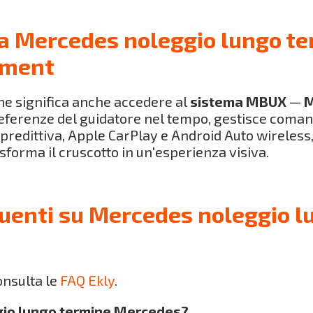
a Mercedes noleggio lungo te
inment
e significa anche accedere al
sistema MBUX
—
M
ferenze del guidatore nel tempo, gestisce comandi
predittiva, Apple CarPlay e Android Auto wireles
sforma il cruscotto in un'esperienza visiva.
uenti su Mercedes noleggio l
onsulta le
FAQ Ekly
.
ggio lungo termine Mercedes?