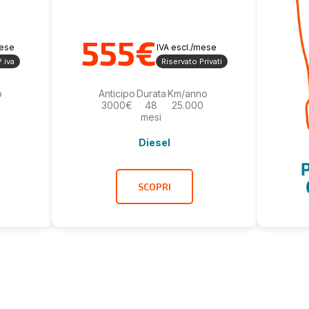
555€
mese
IVA escl./mese
.iva
Riservato Privati
o
Anticipo
Durata
Km/anno
3000€
48
25.000
mesi
Diesel
SCOPRI