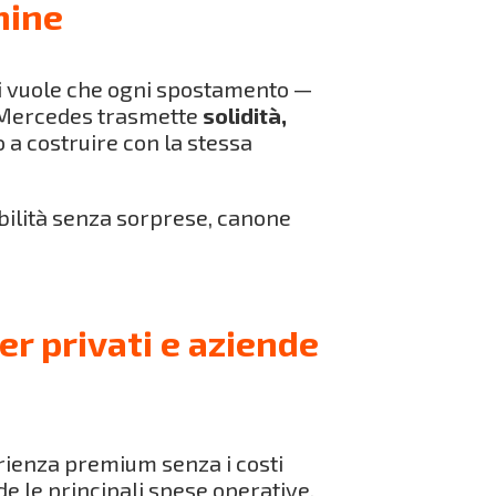
mine
chi vuole che ogni spostamento —
o. Mercedes trasmette
solidità,
 a costruire con la stessa
bilità senza sorprese, canone
r privati e aziende
rienza premium senza i costi
de le principali spese operative.