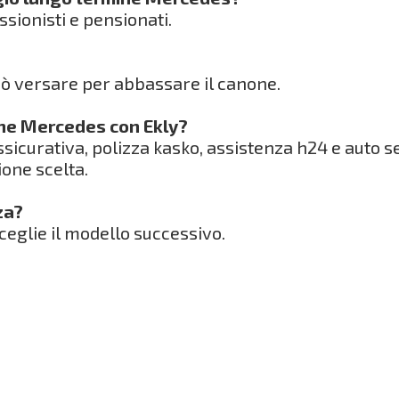
essionisti e pensionati.
può versare per abbassare il canone.
one Mercedes con Ekly?
icurativa, polizza kasko, assistenza h24 e auto s
one scelta.
za?
 sceglie il modello successivo.