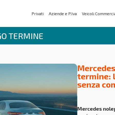
Privati
Aziende e P.Iva
Veicoli Commercia
GO TERMINE
Mercedes
termine: l
senza co
Mercedes noleg