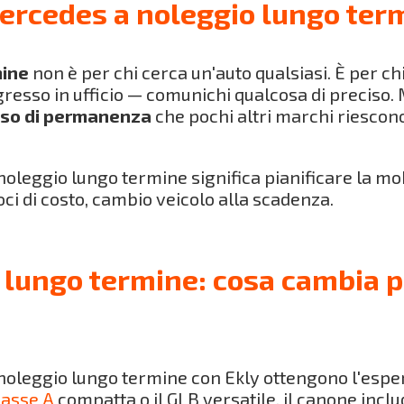
ercedes a noleggio lungo ter
mine
non è per chi cerca un'auto qualsiasi. È per 
ngresso in ufficio — comunichi qualcosa di precis
enso di permanenza
che pochi altri marchi riescono
oleggio lungo termine significa pianificare la mo
voci di costo, cambio veicolo alla scadenza.
lungo termine: cosa cambia pe
oleggio lungo termine con Ekly ottengono l'espe
lasse A
compatta o il GLB versatile, il canone inclu