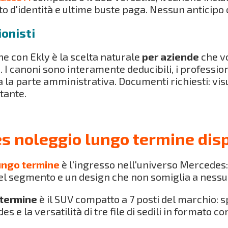
 d'identità e ultime buste paga. Nessun anticipo 
ionisti
 con Ekly è la scelta naturale
per aziende
che v
tà. I canoni sono interamente deducibili, i professi
ta la parte amministrativa. Documenti richiesti: vi
tante.
noleggio lungo termine disp
ungo termine
è l'ingresso nell'universo Mercedes:
del segmento e un design che non somiglia a ness
 termine
è il SUV compatto a 7 posti del marchio: s
s e la versatilità di tre file di sedili in formato c