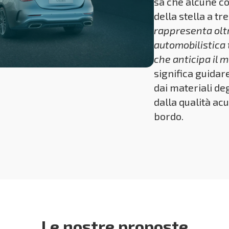
sa che alcune co
della stella a t
rappresenta oltr
automobilistica 
che anticipa il 
significa guidar
dai materiali deg
dalla qualità acu
bordo.
Le nostre proposte