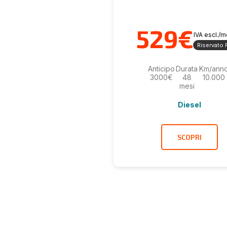
529€
IVA escl./
Riservato P
Anticipo
Durata
Km/ann
3000€
48
10.000
mesi
Diesel
SCOPRI