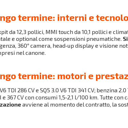
ngo termine: interni e tecnol
it da 12,3 pollici, MMI touch da 10,1 pollici e clima
entale e optional come sospensioni pneumatiche.
S
rgenza, 360° camera, head‑up display e visione not
presi nel canone.
ungo termine: motori e prestaz
 V6 TDI 286 CV e SQ5 3.0 V6 TDI 341 CV; benzina 2.0
I e 367 CV con consumi 1,5‑2,1 l/100 km. Tutte con
zzazione
avviene al momento del contratto, la sos