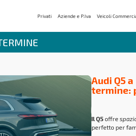
Privati
Aziende e P.Iva
Veicoli Commercia
 TERMINE
Audi Q5 a
termine: 
Il Q5
offre
spazi
perfetto per fam