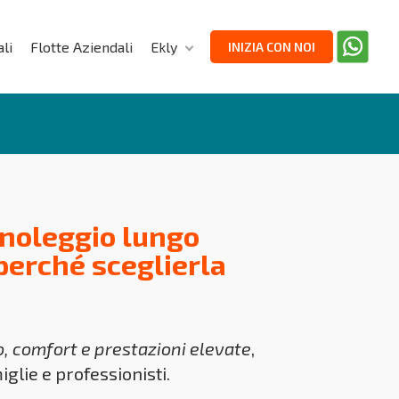
li
Flotte Aziendali
Ekly
INIZIA CON NOI
 noleggio lungo
perché sceglierla
o, comfort e prestazioni elevate
,
iglie e professionisti.