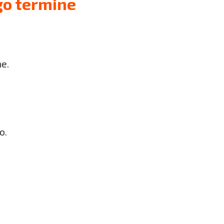
go termine
he.
o.