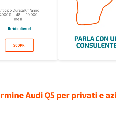
nticipo
Durata
Km/anno
4000€
48
10.000
mesi
Ibrido diesel
SCOPRI
rmine Audi Q5 per privati e a