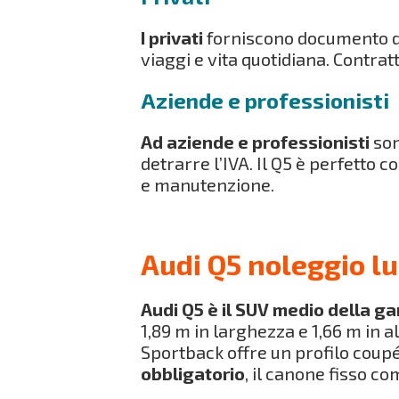
I privati
forniscono documento d’i
viaggi e vita quotidiana. Contrat
Aziende e professionisti
Ad aziende e professionisti
son
detrarre l’IVA. Il Q5 è perfett
e manutenzione.
Audi Q5 noleggio l
Audi Q5 è il SUV medio della 
1,89 m in larghezza e 1,66 m in a
Sportback offre un profilo coup
obbligatorio
, il canone fisso co