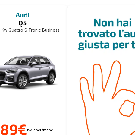
Audi
Q5
 Kw Quattro S Tronic Business
689€
IVA escl./mese