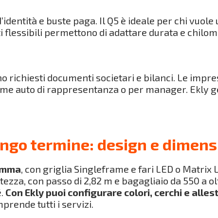
dentità e buste paga. Il Q5 è ideale per chi vuol
ti flessibili permettono di adattare durata e chilo
o richiesti documenti societari e bilanci. Le impr
o come auto di rappresentanza o per manager. Ekly 
ungo termine: design e dimens
gamma
, con griglia Singleframe e fari LED o Matrix
ltezza, con passo di 2,82 m e bagagliaio da 550 a olt
é.
Con Ekly puoi configurare colori, cerchi e alle
mprende tutti i servizi.