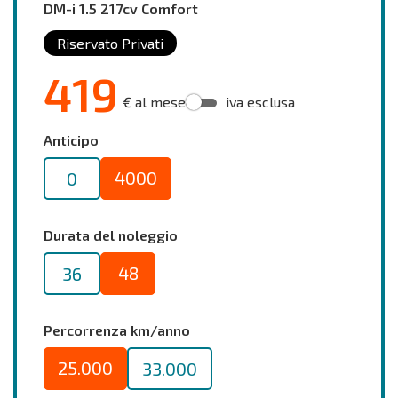
DM-i 1.5 217cv Comfort
Riservato Privati
419
€ al mese
iva esclusa
Anticipo
4000
0
Durata del noleggio
48
36
Percorrenza km/anno
25.000
33.000