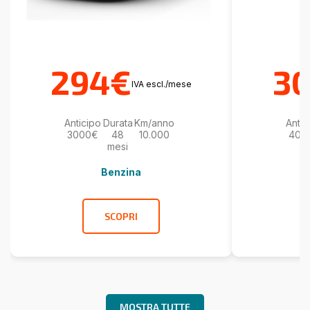
294€
3
IVA escl./mese
Anticipo
Durata
Km/anno
Antic
3000€
48
10.000
400
mesi
Benzina
SCOPRI
MOSTRA TUTTE