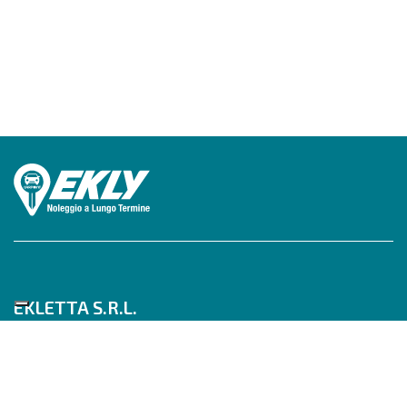
EKLETTA S.R.L.
Tel 06/517622777
Mobile 347/0817910
Pec: eklettasrl@legalmail.it
Inizia con un Consulente