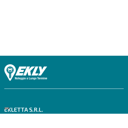
EKLETTA S.R.L.
Tel 06/517622777
Mobile 347/0817910