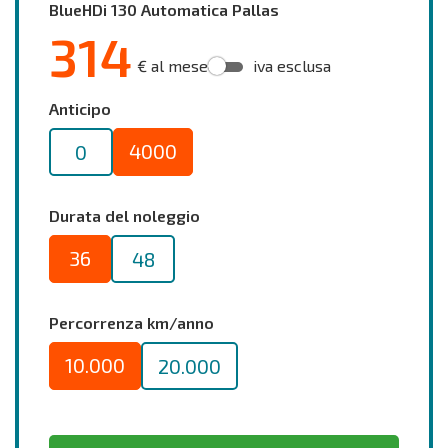
BlueHDi 130 Automatica Pallas
314
€ al mese
iva esclusa
Anticipo
4000
0
Durata del noleggio
36
48
Percorrenza km/anno
10.000
20.000