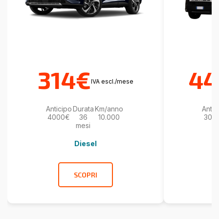
314€
44
IVA escl./mese
Anticipo
Durata
Km/anno
Antic
4000€
36
10.000
300
mesi
Diesel
SCOPRI