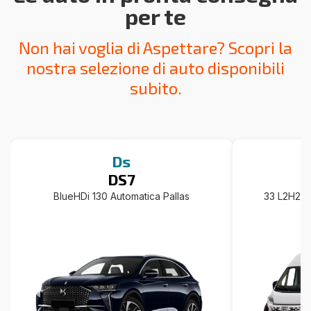
per te
Non hai voglia di Aspettare? Scopri la
nostra selezione di auto disponibili
subito.
Ds
DS7
BlueHDi 130 Automatica Pallas
33 L2H2 1