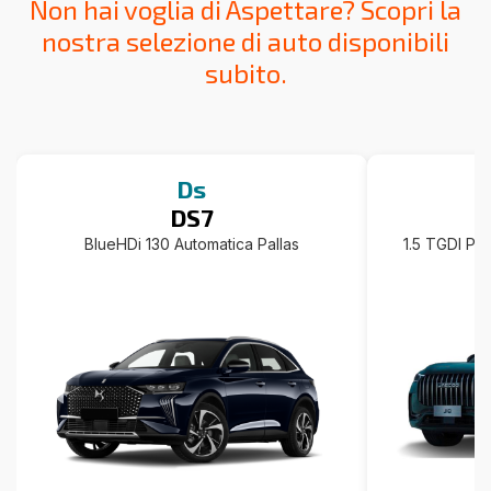
Non hai voglia di Aspettare? Scopri la
nostra selezione di auto disponibili
subito.
Ds
DS7
BlueHDi 130 Automatica Pallas
1.5 TGDI Pl