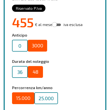
Riservato P.Iva
455
€ al mese
iva esclusa
Anticipo
3000
0
Durata del noleggio
48
36
Percorrenza km/anno
15.000
25.000