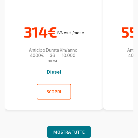
314€
5
IVA escl./mese
Anticipo
Durata
Km/anno
Antic
4000€
36
10.000
400
mesi
Diesel
SCOPRI
MOSTRA TUTTE