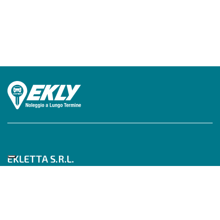
EKLETTA S.R.L.
Tel 06/517622777
Mobile 347/0817910
Pec: eklettasrl@legalmail.it
Inizia con un Consulente