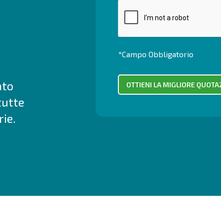
*Campo Obbligatorio
ato
tutte
ie.
.