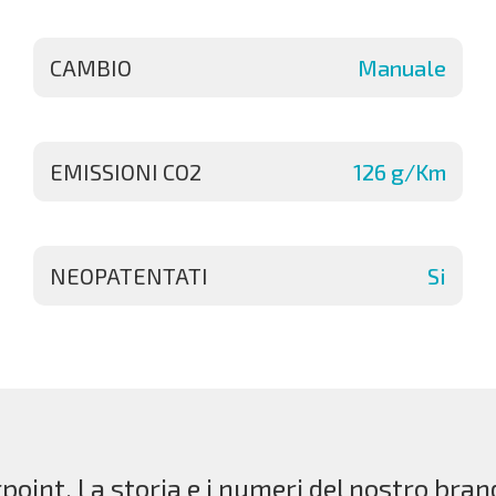
CAMBIO
Manuale
EMISSIONI CO2
126 g/Km
NEOPATENTATI
Si
point. La storia e i numeri del nostro bran