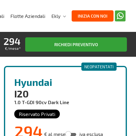
li
Flotte Aziendali
Ekly
INIZIA CON NOI
294
RICHIEDI PREVENTIVO
€/mese
*
NEOPATENTATI
Hyundai
I20
1.0 T-GDI 90cv Dark Line
Riservato Privati
294
€ al mese
iva esclusa