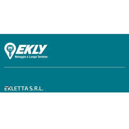
EKLETTA S.R.L.
Tel 06/517622777
Mobile 347/0817910
Pec: eklettasrl@legalmail.it
Inizia con un Consulente
Scrivici su WhatsApp