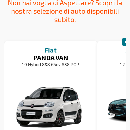
Non hai voglia di Aspettare? Scopri la
nostra selezione di auto disponibili
subito.
CA
Fiat
A
PANDA VAN
1.0 Hybrid S&S 65cv S&S POP
1.2 