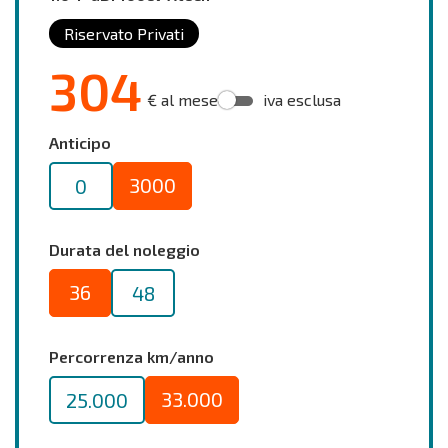
Riservato Privati
304
€ al mese
iva esclusa
Anticipo
3000
0
Durata del noleggio
36
48
Percorrenza km/anno
33.000
25.000