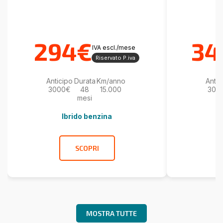
294€
34
IVA escl./mese
Riservato P.iva
Anticipo
Durata
Km/anno
Antic
3000€
48
15.000
300
mesi
Ibrido benzina
SCOPRI
MOSTRA TUTTE