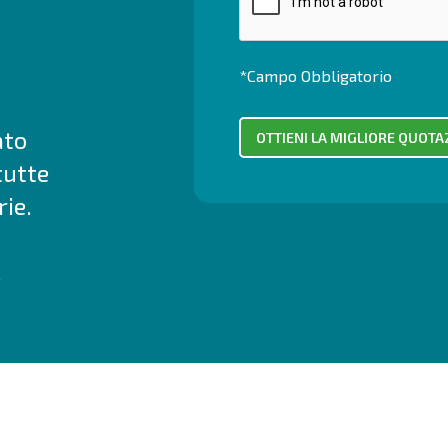
*Campo Obbligatorio
ato
tutte
ie.
.