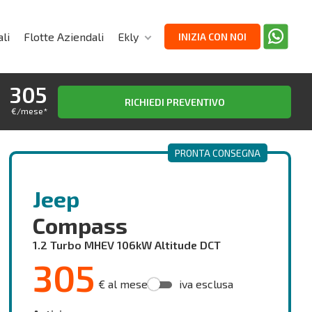
li
Flotte Aziendali
Ekly
INIZIA CON NOI
305
RICHIEDI PREVENTIVO
€/mese
*
PRONTA CONSEGNA
Jeep
Compass
1.2 Turbo MHEV 106kW Altitude DCT
305
€ al mese
iva esclusa