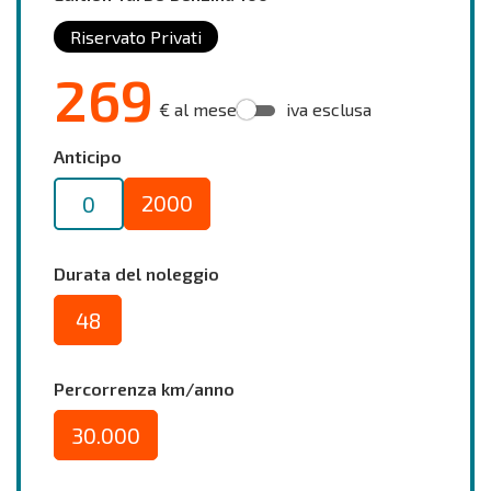
Riservato Privati
269
€ al mese
iva esclusa
Anticipo
2000
0
Durata del noleggio
48
Percorrenza km/anno
30.000