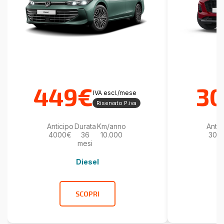
449€
3
IVA escl./mese
Riservato P.iva
Anticipo
Durata
Km/anno
Antic
4000€
36
10.000
300
mesi
Diesel
SCOPRI