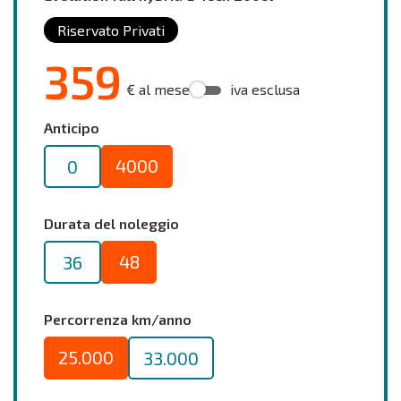
Riservato Privati
359
€ al mese
iva esclusa
Anticipo
4000
0
Durata del noleggio
48
36
Percorrenza km/anno
25.000
33.000