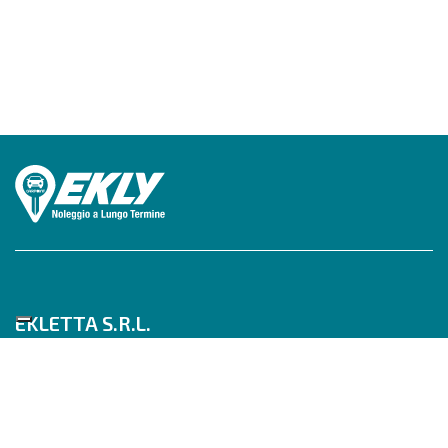
EKLETTA S.R.L.
Tel 06/517622777
Mobile 347/0817910
Pec: eklettasrl@legalmail.it
Inizia con un Consulente