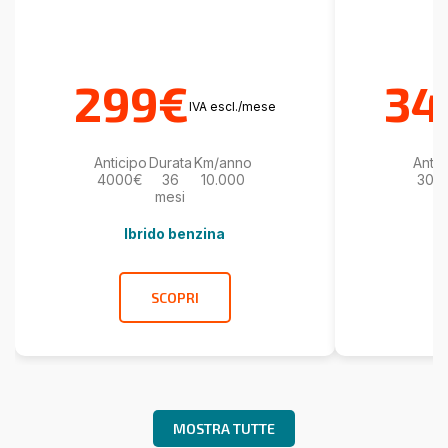
299€
34
IVA escl./mese
Anticipo
Durata
Km/anno
Antic
4000€
36
10.000
300
mesi
Ibrido benzina
SCOPRI
MOSTRA TUTTE