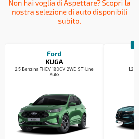
Non hai voglia di Aspettare? Scopri la
nostra selezione di auto disponibili
subito.
CA
Ford
A
KUGA
2.5 Benzina FHEV 180CV 2WD ST-Line
1.2 
Auto