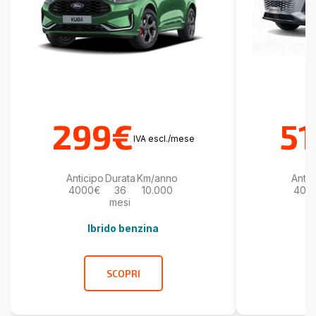
299€
5
IVA escl./mese
Anticipo
Durata
Km/anno
Antic
4000€
36
10.000
400
mesi
Ibrido benzina
SCOPRI