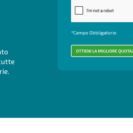
*Campo Obbligatorio
ato
tutte
ie.
.