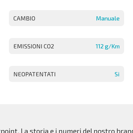
CAMBIO
Manuale
EMISSIONI CO2
112 g/Km
NEOPATENTATI
Si
point. La storia e i numeri del nostro bran