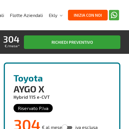
li
Flotte Aziendali
Ekly
INIZIA CON NOI
304
RICHIEDI PREVENTIVO
€/mese
*
Toyota
AYGO X
Hybrid 115 e-CVT
Riservato P.Iva
304
€ al mese
iva esclusa