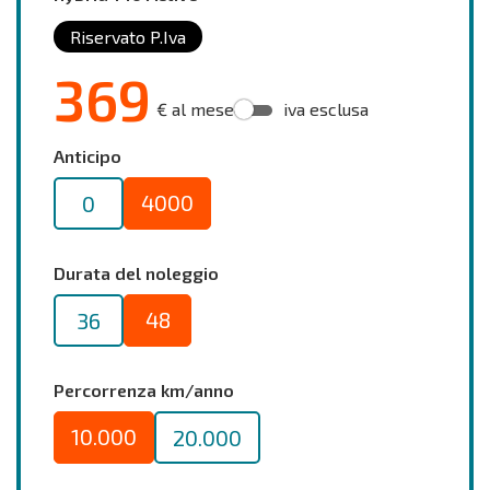
Riservato P.Iva
369
€ al mese
iva esclusa
Anticipo
4000
0
Durata del noleggio
48
36
Percorrenza km/anno
10.000
20.000