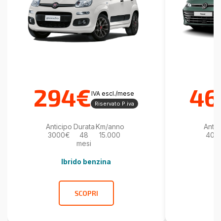
294€
46
IVA escl./mese
Riservato P.iva
Anticipo
Durata
Km/anno
Antic
3000€
48
15.000
400
mesi
Ibrido benzina
SCOPRI