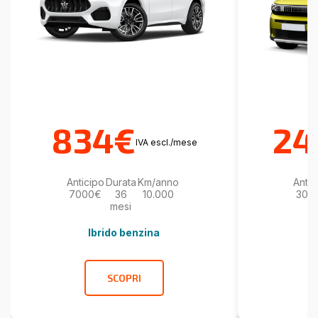
834€
24
IVA escl./mese
Anticipo
Durata
Km/anno
Antic
7000€
36
10.000
300
mesi
Ibrido benzina
SCOPRI