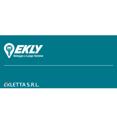
EKLETTA S.R.L.
Tel 06/517622777
Mobile 347/0817910
Pec: eklettasrl@legalmail.it
Inizia con un Consulente