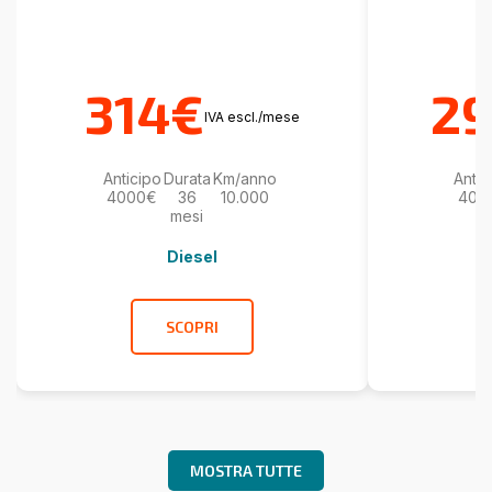
314€
2
IVA escl./mese
Anticipo
Durata
Km/anno
Antic
4000€
36
10.000
400
mesi
Diesel
SCOPRI
MOSTRA TUTTE