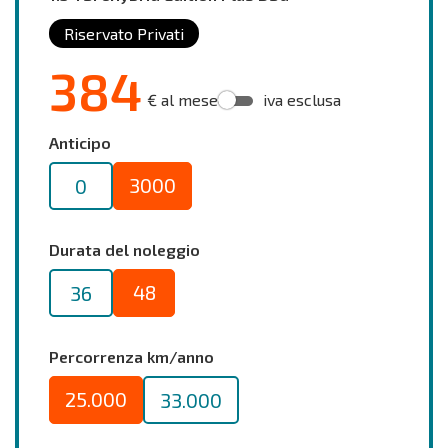
Riservato Privati
384
€ al mese
iva esclusa
Anticipo
3000
0
Durata del noleggio
48
36
Percorrenza km/anno
25.000
33.000