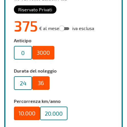
Riservato Privati
375
€ al mese
iva esclusa
Anticipo
3000
0
Durata del noleggio
36
24
Percorrenza km/anno
10.000
20.000