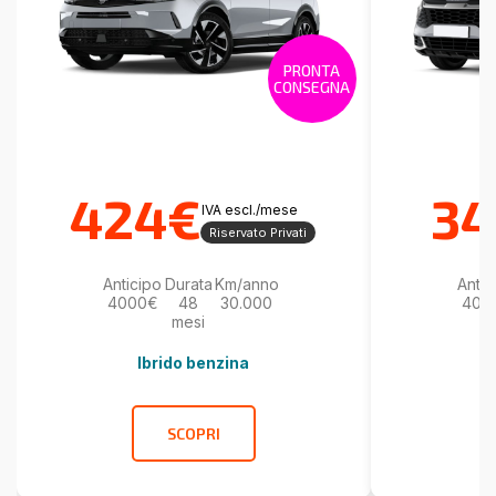
PRONTA
CONSEGNA
424€
34
IVA escl./mese
Riservato Privati
Anticipo
Durata
Km/anno
Antic
4000€
48
30.000
400
mesi
Ibrido benzina
SCOPRI