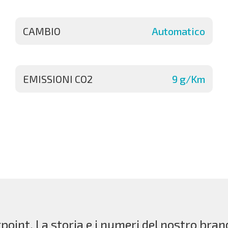
CAMBIO
Automatico
EMISSIONI CO2
9 g/Km
point. La storia e i numeri del nostro bran