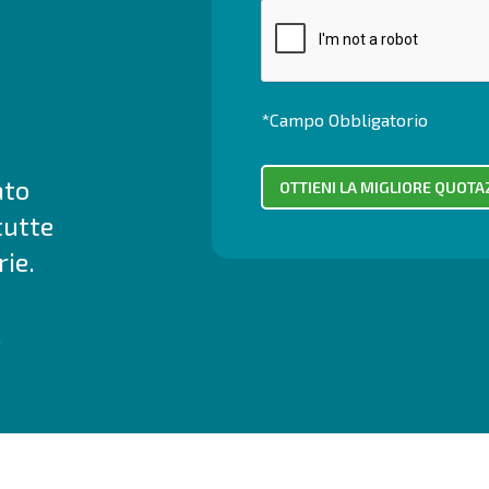
*Campo Obbligatorio
ato
tutte
ie.
.