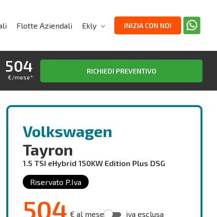
li
Flotte Aziendali
Ekly
INIZIA CON NOI
504
RICHIEDI PREVENTIVO
€/mese
*
Volkswagen
Tayron
1.5 TSI eHybrid 150KW Edition Plus DSG
Riservato P.Iva
504
€ al mese
iva esclusa