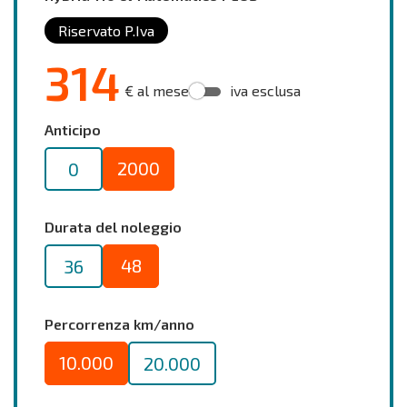
Riservato P.Iva
314
€ al mese
iva esclusa
Anticipo
2000
0
Durata del noleggio
48
36
Percorrenza km/anno
10.000
20.000