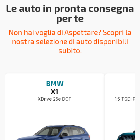
Le auto in pronta consegna
per te
Non hai voglia di Aspettare? Scopri la
nostra selezione di auto disponibili
subito.
BMW
X1
XDrive 25e DCT
1.5 TGDI Pl