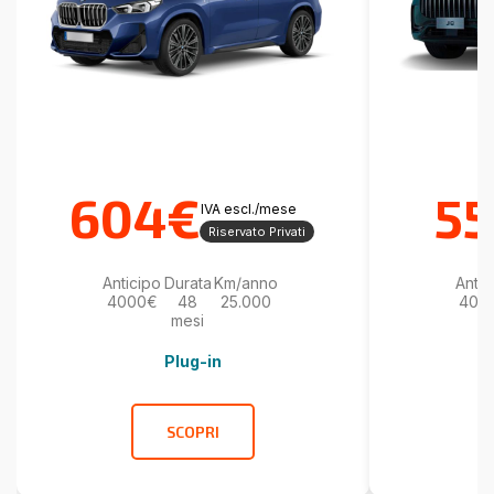
604€
5
IVA escl./mese
Riservato Privati
Anticipo
Durata
Km/anno
Antic
4000€
48
25.000
400
mesi
Plug-in
SCOPRI